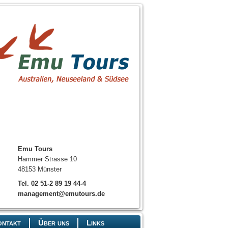
Emu Tours
Hammer Strasse 10
48153 Münster
Tel. 02 51-2 89 19 44-4
management@emutours.de
ontakt
Über uns
Links