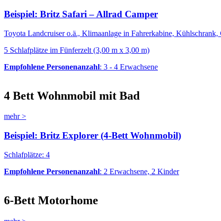
Beispiel: Britz Safari – Allrad Camper
Toyota Landcruiser o.ä., Klimaanlage in Fahrerkabine, Kühlschrank, 
5 Schlafplätze im Fünferzelt (3,00 m x 3,00 m)
Empfohlene Personenanzahl
: 3 - 4 Erwachsene
4 Bett Wohnmobil mit Bad
mehr >
Beispiel: Britz Explorer (4-Bett Wohnmobil)
Schlafplätze: 4
Empfohlene Personenanzahl
: 2 Erwachsene, 2 Kinder
6-Bett Motorhome