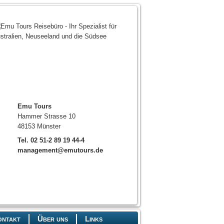
Emu Tours
Hammer Strasse 10
48153 Münster
Tel. 02 51-2 89 19 44-4
management@emutours.de
ontakt
Über uns
Links