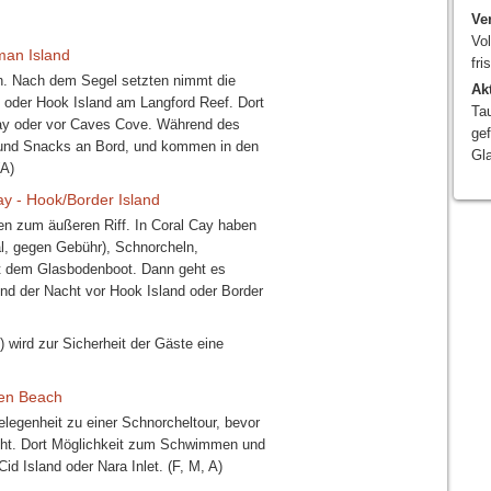
Ve
Vo
man Island
fri
n. Nach dem Segel setzten nimmt die
Akt
oder Hook Island am Langford Reef. Dort
Tau
Bay oder vor Caves Cove. Während des
gef
und Snacks an Bord, und kommen in den
Gl
(A)
ay - Hook/Border Island
en zum äußeren Riff. In Coral Cay haben
l, gegen Gebühr), Schnorcheln,
t dem Glasbodenboot. Dann geht es
end der Nacht vor Hook Island oder Border
 wird zur Sicherheit der Gäste eine
ven Beach
egenheit zu einer Schnorcheltour, bevor
ht. Dort Möglichkeit zum Schwimmen und
d Island oder Nara Inlet. (F, M, A)