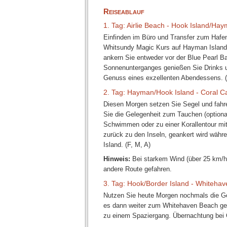
Reiseablauf
1. Tag: Airlie Beach - Hook Island/Hay
Einfinden im Büro und Transfer zum Hafe
Whitsundy Magic Kurs auf Hayman Island 
ankern Sie entweder vor der Blue Pearl 
Sonnenunterganges genießen Sie Drinks 
Genuss eines exzellenten Abendessens. 
2. Tag: Hayman/Hook Island - Coral C
Diesen Morgen setzen Sie Segel und fahr
Sie die Gelegenheit zum Tauchen (optiona
Schwimmen oder zu einer Korallentour mi
zurück zu den Inseln, geankert wird währ
Island. (F, M, A)
Hinweis:
Bei starkem Wind (über 25 km/h)
andere Route gefahren.
3. Tag: Hook/Border Island - Whiteha
Nutzen Sie heute Morgen nochmals die Gel
es dann weiter zum Whitehaven Beach ge
zu einem Spaziergang. Übernachtung bei Ci