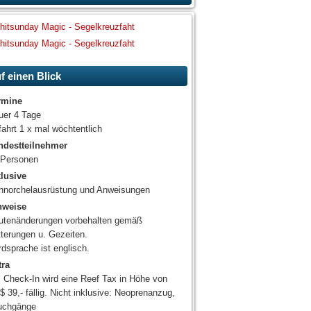
f einen Blick
rmine
uer 4 Tage
ahrt 1 x mal wöchtentlich
ndestteilnehmer
 Personen
klusive
hnorchelausrüstung und Anweisungen
nweise
utenänderungen vorbehalten gemäß
terungen u. Gezeiten.
dsprache ist englisch.
tra
i Check-In wird eine Reef Tax in Höhe von
 39,- fällig. Nicht inklusive: Neoprenanzug,
uchgänge