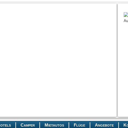
otels
Camper
Mietautos
Flüge
Angebote
K