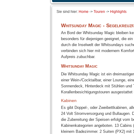
Sie sind hier:
Home
->
Touren
->
Highlights
Whitsunday Magic - Segelkreuzf
An Bord der Whitsunday Magic bleiben kei
besonders für diejenigen geeignet, die ein
durch die Inselwelt der Whitsundays suc
verbinden sich hier mit modernem Komfor
Aufpreis zubuchbar.
Whitsunday Magic
Die Whitsunday Magic ist ein dreimastiger
einer Wein-/Cocktailbar, einer Lounge, e
Sonnendeck, Hinterdeck mit Stühlen und 
Korallenbesichtigungstouren ausgestattet i
Kabinen
Es gibt Doppel-, oder Zweibettkabinen, a
24 Volt Stromversorgung und Bullaugen. D
die Zubereitung der Speisen erfolgt vom 
Kabinenkategorien angeboten. 13 Cabins 
kleinem Badezimmer. 2 Suiten (PX2) mit 