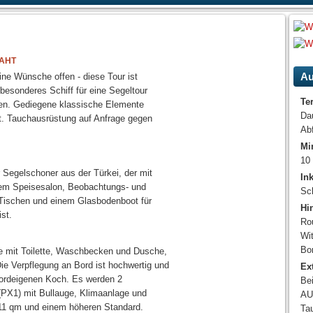
aht
Au
ne Wünsche offen - diese Tour ist
 besonderes Schiff für eine Segeltour
Te
hen. Gediegene klassische Elemente
Da
t. Tauchausrüstung auf Anfrage gegen
Abf
Mi
10
 Segelschoner aus der Türkei, der mit
In
inem Speisesalon, Beobachtungs- und
Sc
Tischen und einem Glasbodenboot für
Hi
st.
Ro
Wit
Bor
lle mit Toilette, Waschbecken und Dusche,
ie Verpflegung an Bord ist hochwertig und
Ex
bordeigenen Koch. Es werden 2
Be
(PX1) mit Bullauge, Klimaanlage und
AU$
11 qm und einem höheren Standard.
Ta